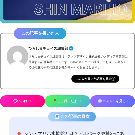
この記事を書いた人
ひろしまチョイス編集部
ひろしまチョイス編集部は、アソブデザイン株式会社のメディア事業部に
所属する記事取材チームです。3名のメンバーで構成しており、広島なら
ではの魅力や旬の話題を分かりやすくお届けします。
この人が書いた記事を見る
♡
いいね！
0
ここ行ったよ！
0
コメントを見る
0
この記事の目次
INDEX
シン・マリホ水族館とは？アルパーク東棟3Fにあ