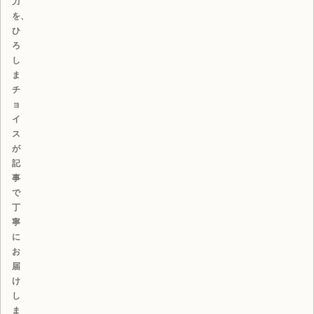
力
を、
ひ
ろ
し
ま
チ
ョ
イ
ス
が
記
事
で
丁
寧
に
お
届
け
し
ま