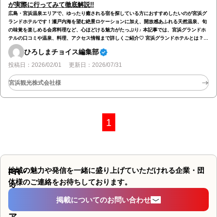
が実際に行ってみて徹底解説!!
広島・宮浜温泉エリアで、ゆったり癒される宿を探している方におすすめしたいのが宮浜グ
ランドホテルです！瀬戸内海を望む絶景ロケーションに加え、開放感あふれる天然温泉、旬
の味覚を楽しめる会席料理など、心ほどける魅力がたっぷり♪ 本記事では、宮浜グランドホ
テルの口コミや温泉、料理、アクセス情報まで詳しくご紹介♡ 宮浜グランドホテルとは？
宮浜グランドホテルは、宮浜温泉の自然豊かな場所に佇む老舗旅館として、長年多くの人に
ひろしまチョイス編集部
親しまれてきた宿です。歴史ある旅館ならではの落ち着いた雰囲気があり、館内に入った瞬
間からどこか安心感に包まれるような心地よさがあります！昔ながらの温かなおもてなしを
投稿日：2026/02/01 更新日：2026/07/31
大切にしながらも、快適…
宮浜観光株式会社様
1
地域の魅力や発信を一緒に盛り上げていただけれる
企業・団
PR・
体様のご連絡をお待ちしております。
タ
掲載についてのお問い合わせ
イ