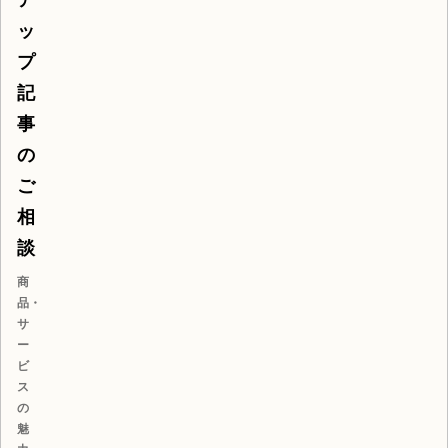
ア
ッ
プ
記
事
の
ご
相
談
商
品・
サ
ー
ビ
ス
の
魅