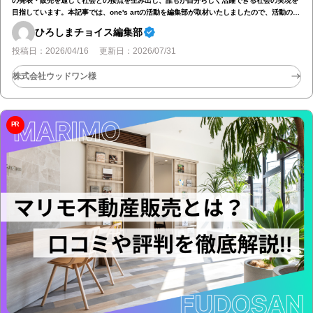
の発表・販売を通して社会との接点を生み出し、誰もが自分らしく活躍できる社会の実現を
目指しています。本記事では、one's artの活動を編集部が取材いたしましたので、活動の一
部をご紹介いたします！ one's art（ワンズアート）とは？ one's art（ワンズアート）と
ひろしまチョイス編集部
は、株式会社ウッドワンが運営する障がいのある方の創作活動を応援し、アートを通じて一
人ひとりの才能が輝く場をつくるプロジェクト活動です。作品の発表・販売…
投稿日：2026/04/16 更新日：2026/07/31
株式会社ウッドワン様
PR