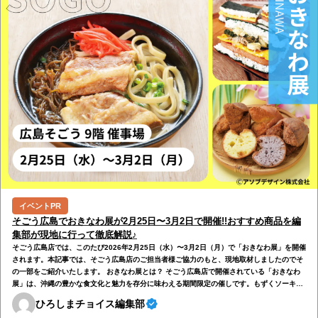
イベントPR
そごう広島でおきなわ展が2月25日〜3月2日で開催!!おすすめ商品を編
集部が現地に行って徹底解説♪
そごう広島店では、このたび2026年2月25日（水）〜3月2日（月）で「おきなわ展」を開催
されます。本記事では、そごう広島店のご担当者様ご協力のもと、現地取材しましたのでそ
の一部をご紹介いたします。 おきなわ展とは？ そごう広島店で開催されている「おきなわ
展」は、沖縄の豊かな食文化と魅力を存分に味わえる期間限定の催しです。もずくソーキそ
ばやおにポー、サーターアンダギー、黒糖アガラサーといった定番の郷土グルメをはじめ、
ひろしまチョイス編集部
からあげやAボールなど注目の味もラインナップ。広島にいながら、まるで沖縄を旅してい