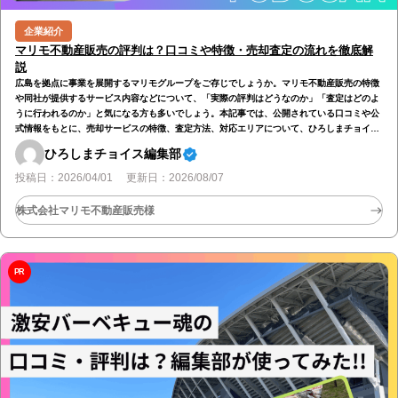
企業紹介
マリモ不動産販売の評判は？口コミや特徴・売却査定の流れを徹底解
説
広島を拠点に事業を展開するマリモグループをご存じでしょうか。マリモ不動産販売の特徴
や同社が提供するサービス内容などについて、「実際の評判はどうなのか」「査定はどのよ
うに行われるのか」と気になる方も多いでしょう。本記事では、公開されている口コミや公
式情報をもとに、売却サービスの特徴、査定方法、対応エリアについて、ひろしまチョイス
編集部が客観的に解説します！ マリモ不動産販売とは？ マリモ不動産販売は、広島県広島
ひろしまチョイス編集部
市に本社を置く、マリモグループの不動産仲介会社です。2020年に創業し、マンション・戸
建て・土地などの売買仲介を中心に、不動産の売却査定や購入、住み替えに関する相談を受
投稿日：2026/04/01 更新日：2026/08/07
け付けています。 不…
株式会社マリモ不動産販売様
PR