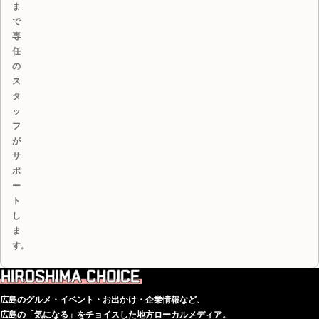
ま
で
専
任
の
ス
タ
ッ
フ
が
サ
ポ
ー
ト
し
ま
す。
広島のグルメ・イベント・お出かけ・企業情報など、
広島の「気になる」をチョイスした地方ローカルメディア。