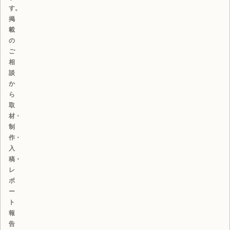
す。
掲
載
の
ご
相
談
か
ら
取
材・
制
作・
入
稿・
レ
ポ
ー
ト
報
告