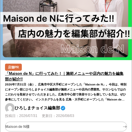
店舗PR
「Maison de N」に行ってみた！｜施術メニューや店内の魅力を編集
部が紹介!!
2026年7月31日（金）、広島市中区大手町にオープンした「Maison de N」。今回は、特別
にオープン前にひろしまチョイス編集部が施術メニューや店内の雰囲気、サロンならではの
こだわりを取材させていただきました。広島市中心部で美容サロンを探している方は、ぜひ
参考にしてください。 インスタグラムを見る 広島・大手町にオープンした「Maison de
N」 2026年7月31日、広島市中区大手町にエステティックサロン「Maison de N」がオープ
ひろしまチョイス編集部
ンしました。広島電鉄・鷹野橋電停から徒歩圏内にあり、仕事帰りや買い物の合間にも立ち
寄りやすい立地です。「巡りを整え、本来の美しさを育む」をコンセプ…
投稿日：2026/07/31 更新日：2026/08/03
Maison de N様