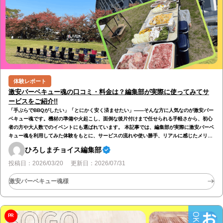
体験レポート
激安バーベキュー魂の口コミ・料金は？編集部が実際に使ってみてサ
ービスをご紹介!!
「手ぶらでBBQがしたい」「とにかく安く済ませたい」――そんな方に人気なのが激安バー
ベキュー魂です。機材の準備や火起こし、面倒な後片付けまで任せられる手軽さから、初心
者の方や大人数でのイベントにも選ばれています。 本記事では、編集部が実際に激安バーベ
キュー魂を利用してみた体験をもとに、サービスの流れや使い勝手、リアルに感じたメリッ
ト・デメリットまで正直にご紹介します。「本当に安いの？」「使い勝手はどう？」と気に
ひろしまチョイス編集部
なっている方は、ぜひ参考にしてみてください！ 激安バーベキュー魂とは？ 激安バーベキ
ュー魂は、機材の準備から設営、火起こし、さらには後片付けまでをすべて任せられる「出
投稿日：2026/03/20 更新日：2026/07/31
張型BBQサービス」…
激安バーベキュー魂様
PR