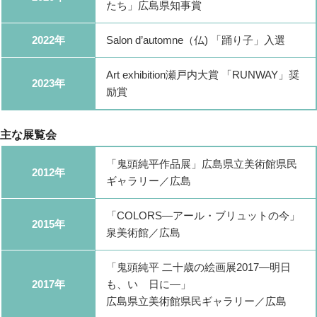
たち」広島県知事賞
2022年
Salon d’automne（仏) 「踊り子」入選
Art exhibition瀬戸内大賞 「RUNWAY」奨
2023年
励賞
主な展覧会
「鬼頭純平作品展」広島県立美術館県民
2012年
ギャラリー／広島
「COLORS―アール・ブリュットの今」
2015年
泉美術館／広島
「鬼頭純平 二十歳の絵画展2017―明日
2017年
も、いゝ日に―」
広島県立美術館県民ギャラリー／広島