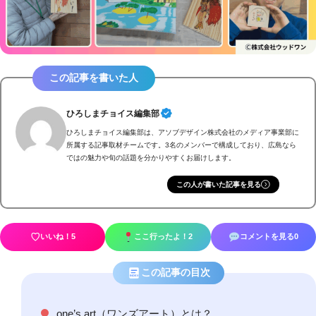
この記事を書いた人
ひろしまチョイス編集部
ひろしまチョイス編集部は、アソブデザイン株式会社のメディア事業部に
所属する記事取材チームです。3名のメンバーで構成しており、広島なら
ではの魅力や旬の話題を分かりやすくお届けします。
この人が書いた記事を見る
♡
いいね！
5
ここ行ったよ！
2
コメントを見る
0
この記事の目次
INDEX
one’s art（ワンズアート）とは？