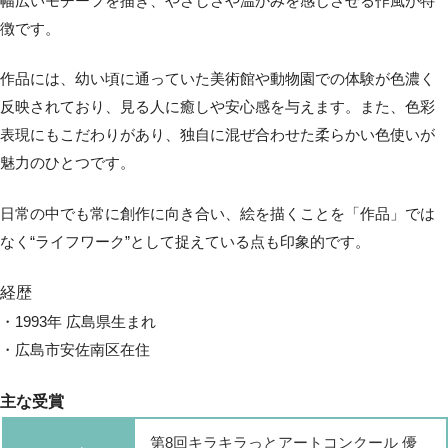
幅広いモチーフを描き、やさしさや温かみ
を感じさせる作風が特
徴です。
作品には、幼い頃に通っていた美術館や動物園での体験が色濃く
反映されており、見る人に癒しや安心感を与えます。また、
色彩
表現にもこだわりがあり、独自に混ぜ合わせた柔らかい色
使いが
魅力のひとつです。
日常の中でも常に創作に向き合い、絵を描くことを
「作品」では
なく“ライフワーク”
として捉えている点も印象的です。
経歴
・1993年 広島県生まれ
・広島市安佐南区在住
主な受賞
第8回キラキラっとアートコンクール 優