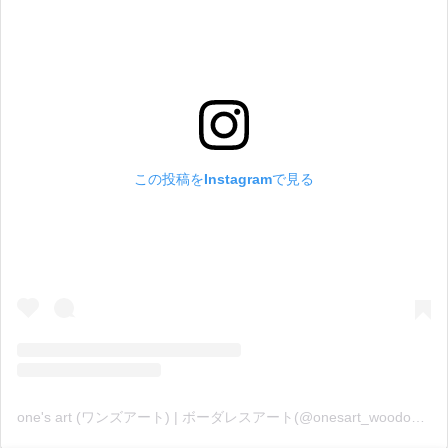
この投稿をInstagramで見る
one's art (ワンズアート) | ボーダレスアート(@onesart_woodone)がシェアした投稿